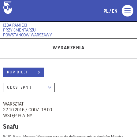
/
PL
EN
IZBA PAMIĘCI
PRZY CMENTARZU
POWSTAŃCÓW WARSZAWY
WYDARZENIA
KUP BILET
UDOSTĘPNIJ
WARSZTAT
22.10.2016 / GODZ. 18.00
WSTĘP PŁATNY
Snafu
W 2016 roku Muzeum Warszawy otrzymało dofinansowanie ze środków Ministra