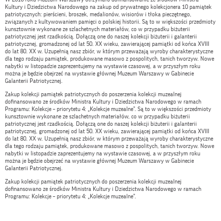
Kultury i Dziedzictwa Narodowego na zakup od prywatnego kolekcjonera 10 pamiątek
patriotycznych: pierścieni, broszek, medalionów, wisiorów i tłoka pieczętnego,
związanych z kultywowaniem pamięci o polskiej historii. Są to w większości przedmioty
kunsztownie wykonane ze szlachetnych materiałów, co w przypadku biżuterii
patriotycznej jest rzadkością. Dołączą one do naszej kolekcji biżuterii i galanterii
patriotycznej, gromadzonej od lat 50. XX wieku, zawierającej pamiątki od końca XVIII
do lat 80. XX w. Uzupełnią nasz zbiór, w którym przeważają wyroby charakterystyczne
dla tego rodzaju pamiątek, produkowane masowo z pospolitych, tanich tworzyw. Nowe
nabytki w listopadzie zaprezentujemy na wystawie czasowej, a w przyszłym roku
można je będzie obejrzeć na wystawie głównej Muzeum Warszawy w Gabinecie
Galanterii Patriotycznej.
Zakup kolekcji pamiątek patriotycznych do poszerzenia kolekcji muzealnej
dofinansowano ze środków Ministra Kultury i Dziedzictwa Narodowego w ramach
Programu: Kolekcje – priorytetu 4: „Kolekcje muzealne”. Są to w większości przedmioty
kunsztownie wykonane ze szlachetnych materiałów, co w przypadku biżuterii
patriotycznej jest rzadkością. Dołączą one do naszej kolekcji biżuterii i galanterii
patriotycznej, gromadzonej od lat 50. XX wieku, zawierającej pamiątki od końca XVIII
do lat 80. XX w. Uzupełnią nasz zbiór, w którym przeważają wyroby charakterystyczne
dla tego rodzaju pamiątek, produkowane masowo z pospolitych, tanich tworzyw. Nowe
nabytki w listopadzie zaprezentujemy na wystawie czasowej, a w przyszłym roku
można je będzie obejrzeć na wystawie głównej Muzeum Warszawy w Gabinecie
Galanterii Patriotycznej.
Zakup kolekcji pamiątek patriotycznych do poszerzenia kolekcji muzealnej
dofinansowano ze środków Ministra Kultury i Dziedzictwa Narodowego w ramach
Programu: Kolekcje – priorytetu 4: „Kolekcje muzealne”.